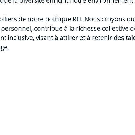
e la diversité enrichit notre environnement de 
es piliers de notre politique RH. Nous croyons q
rsonnel, contribue à la richesse collective de
 inclusive, visant à attirer et à retenir des ta
âge.